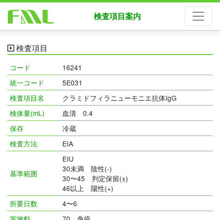
検査項目案内
検査項目
コード
16241
統一コード
5E031
検査項目名
クラミドフィラニューモニエ抗体IgG
検体量(mL)
血清 0.4
保存
冷蔵
検査方法
EIA
EIU
30未満 陰性(-)
基準範囲
30〜45 判定保留(±)
46以上 陽性(+)
所要日数
4〜6
実施料
70 免疫