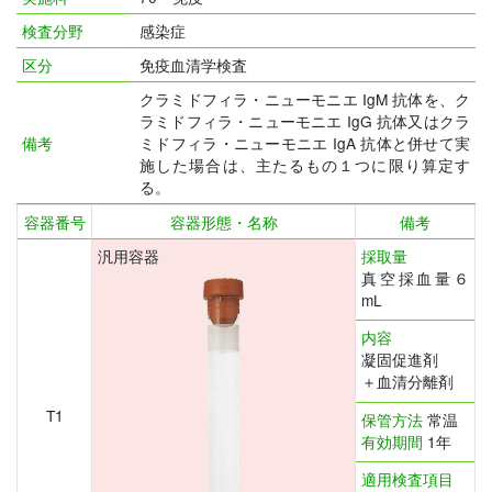
検査分野
感染症
区分
免疫血清学検査
クラミドフィラ・ニューモニエ IgM 抗体を、ク
ラミドフィラ・ニューモニエ IgG 抗体又はクラ
備考
ミドフィラ・ニューモニエ IgA 抗体と併せて実
施した場合は、主たるもの１つに限り算定す
る。
容器番号
容器形態・名称
備考
汎用容器
採取量
真空採血量６
mL
内容
凝固促進剤
＋血清分離剤
T1
保管方法
常温
有効期間
1年
適用検査項目