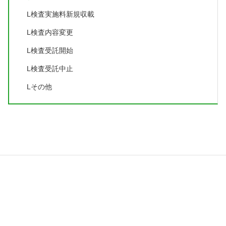
L検査実施料新規収載
L検査内容変更
L検査受託開始
L検査受託中止
Lその他