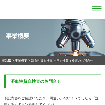
事業概要
>
>
>
HOME
事業概要
溶血性貧血検査
溶血性貧血検査のお問合せ
溶血性貧血検査のお問合せ
下記内容をご確認いただき、間違いがないようでしたら「送
信する」ボタンを押してください。